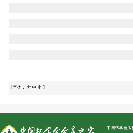
【字体：
大
中
小
】
中国林学会版