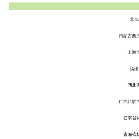
北京
内蒙古自
上海
福建
湖北
广西壮族
云南省
青海省