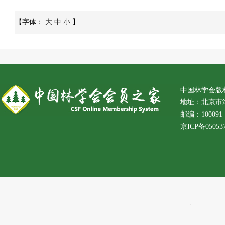
【字体：
大
中
小
】
中国林学会版
地址：北京市
邮编：100091 
京ICP备05053