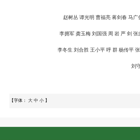
赵树丛 谭光明 曹福亮 蒋剑春 马广仁
李拥军 龚玉梅 刘国强 周 岩 严 剑 张
李冬生 刘合胜 王小平 呼 群 杨传平 张
刘守
【字体：
大
中
小
】