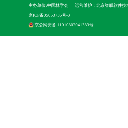
主办单位:中国林学会 运营维护：
北京智联软件技
京ICP备05053735号-3
京公网安备 11010802041383号