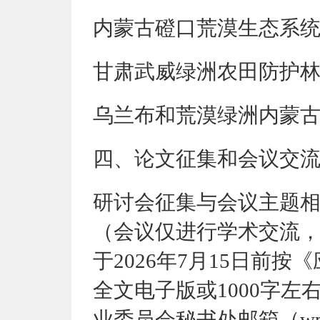
内蒙古磴口荒漠生态系
甘肃武威绿洲农田防护
乌兰布和荒漠绿洲内蒙
四
、论文征集和会议交
研讨会征集与会议主题
（会议仅进行学术交流
于
2026年
7
月
15
日前按《
全文电子版或
1000字
业委员会
秘书处邮箱（
wp