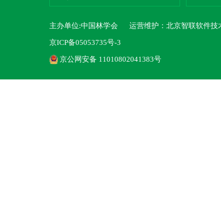
主办单位:中国林学会 运营维护：
北京智联软件技
京ICP备05053735号-3
京公网安备 11010802041383号