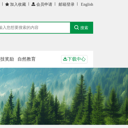

加入收藏

会员申请
邮箱登录
English

搜索
科技奖励
自然教育

下载中心