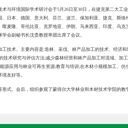
术与环境国际学术研讨会于5月26日至30日，在捷克第二大工
国、日本、德国、意大利、芬兰、波兰、保加利亚、捷克、斯络
、喀麦隆、哥伦比亚、克罗地亚、伊朗、马来西亚、印度、乌克
国林学会副秘书长沈贵教授率团出席了会议。
加工技术。主要内容是:造林、采伐、林产品加工的技术、经济和
的技术研究与评估方法;减少森林经营和林产品加工对流域、加
;能源应用与林业可再生资源;教育与培训;在木材小规模加工、仿
环境友好等。
等形式。会后，组织参观了蒙得尔大学林业和木材技术学院的教
。