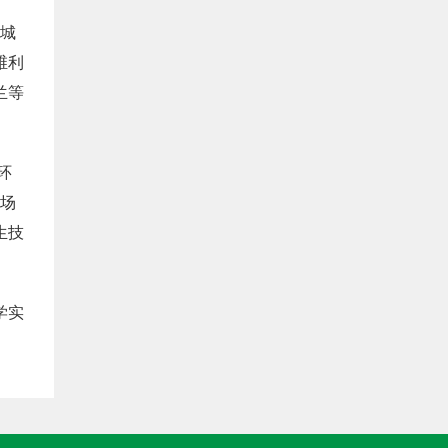
业城
维利
兰等
环
工场
生技
学实