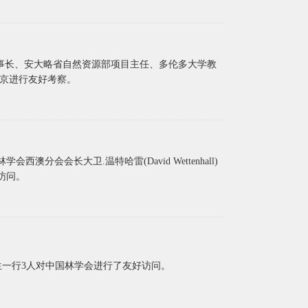
原理事长、安大略省自然资源部项目主任、多伦多大学教
到北京进行友好考察。
西澳分会会长大卫.温特哈雷(David Wettenhall)
访问。
son先生一行3人对中国林学会进行了友好访问。