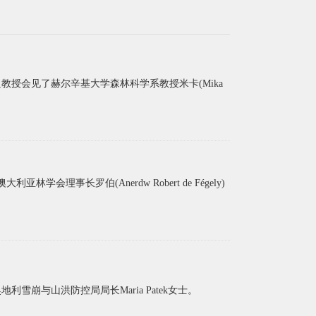
良教授会见了赫尔辛基大学森林科学系教授米卡(Mika
会理事长罗伯(Anerdw Robert de Fégely)
雪崩与山洪防控局局长Maria Patek女士。