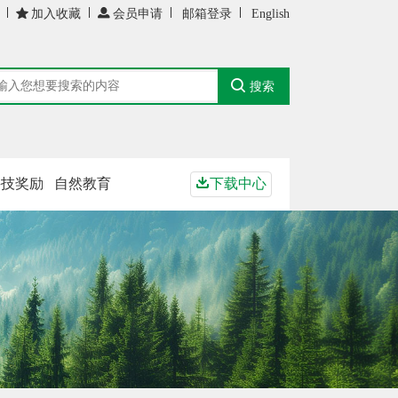

加入收藏

会员申请
邮箱登录
English

搜索
科技奖励
自然教育

下载中心