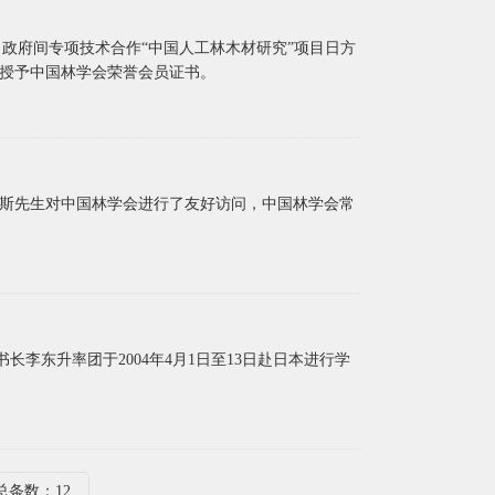
中日政府间专项技术合作“中国人工林木材研究”项目日方
士授予中国林学会荣誉会员证书。
德马斯先生对中国林学会进行了友好访问，中国林学会常
李东升率团于2004年4月1日至13日赴日本进行学
总条数：12